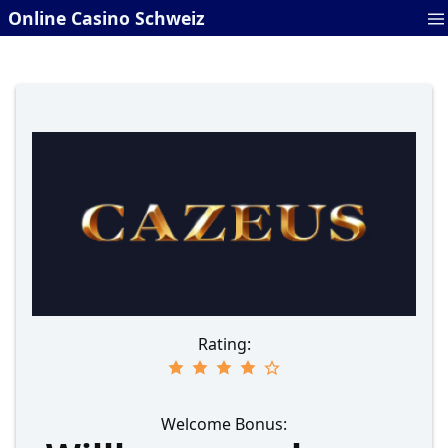
Skip
Skip
Online Casino Schweiz
to
to
M
navigation
content
Rating:
Welcome Bonus: