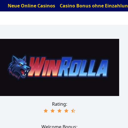
Neue Online Casinos
Casino Bonus ohne Einzahlu
Rating:
Welcome Bonus: