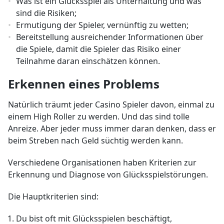
Was ist ein Glücksspiel als Unterhaltung und was
sind die Risiken;
Ermutigung der Spieler, vernünftig zu wetten;
Bereitstellung ausreichender Informationen über
die Spiele, damit die Spieler das Risiko einer
Teilnahme daran einschätzen können.
Erkennen eines Problems
Natürlich träumt jeder Casino Spieler davon, einmal zu
einem High Roller zu werden. Und das sind tolle
Anreize. Aber jeder muss immer daran denken, dass er
beim Streben nach Geld süchtig werden kann.
Verschiedene Organisationen haben Kriterien zur
Erkennung und Diagnose von Glücksspielstörungen.
Die Hauptkriterien sind:
Du bist oft mit Glücksspielen beschäftigt,