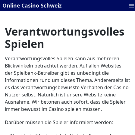
Skip
Skip
Online Casino Schweiz
to
to
M
navigation
content
Verantwortungsvolles
Spielen
Verantwortungsvolles Spielen kann aus mehreren
Blickwinkeln betrachtet werden. Auf allen Websites
der Spielbank-Betreiber gibt es unbedingt die
Informationen rund um dieses Thema. Andererseits ist
es das verantwortungsbewusste Verhalten der Casino-
Nutzer selbst. Natürlich ist unsere Website keine
Ausnahme. Wir betonen auch sofort, dass die Spieler
immer bewusst im Casino spielen müssen.
Darüber müssen die Spieler informiert werden: