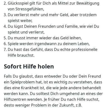
Glücksspiel gilt für Dich als Mittel zur Bewältigung
von Stressgefühlen,
Du verlierst mehr und mehr Geld, aber trotzdem
spielst weiter,
Du lügst Deinen Freunden und Familie, wie viel Du
spielst und verlierst,
Du musst immer wieder das Geld leihen,
Spiele werden irgendwann zu deinem Leben,
Du hast das Gefühl, dass Du echte professionelle
Hilfe brauchst.
Sofort Hilfe holen
Falls Du glaubst, dass entweder Du oder Dein Freund
ein Spielproblem hat, ist es wichtig zu verstehen, dass
dies eine Krankheit ist, die wie jede andere behandelt
werden kann. Du solltest Dich umgehend an eines der
Hilfszentren wenden. Je früher Du nach Hilfe suchst,
desto weniger Problem in der Zukunft, z.B.