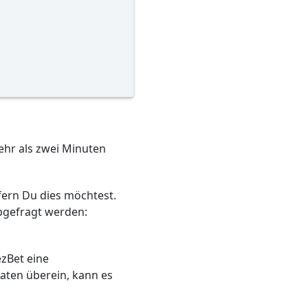
ehr als zwei Minuten
ern Du dies möchtest.
abgefragt werden:
zBet eine
aten überein, kann es