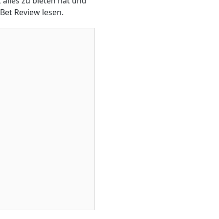
alles zu bieten hat und
zBet Review lesen.