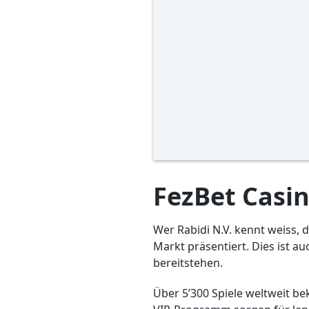
FezBet Casi
Wer Rabidi N.V. kennt weiss, 
Markt präsentiert. Dies ist a
bereitstehen.
Über 5’300 Spiele weltweit b