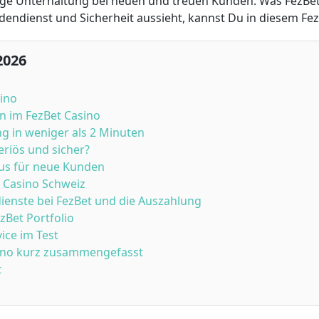
e Unterhaltung bei neuen und treuen Kunden. Was FezBet 
dendienst und Sicherheit aussieht, kannst Du in diesem Fe
2026
sino
n im FezBet Casino
ng in weniger als 2 Minuten
eriös und sicher?
us für neue Kunden
t Casino Schweiz
ienste bei FezBet und die Auszahlung
ezBet Portfolio
ice im Test
sino kurz zusammengefasst
t