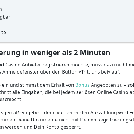
n
ügbar
ite
ierung in weniger als 2 Minuten
d Casino Anbieter registrieren möchte, muss dazu nicht m
s Anmeldefenster über den Button «Tritt uns bei» auf.
e ein und stimmst dem Erhalt von
Bonus
Angeboten zu – sof
chritt alle Eingaben, die bei jedem seriösen Online Casino 
schlecht.
tsgemäß eingeben, denn vor der ersten Auszahlung wird Fe
timmen Deine Dokumente nicht mit Deinen Registrierungsd
en werden und Dein Konto gesperrt.