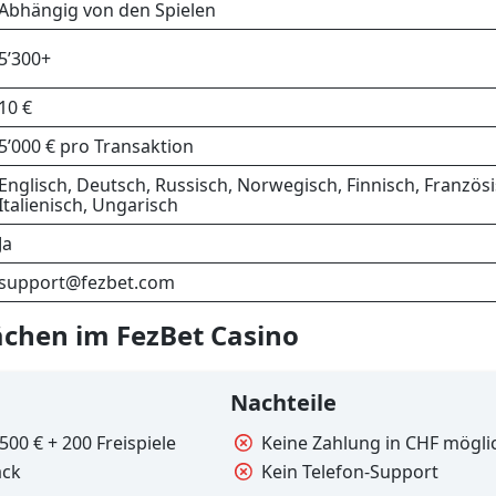
Abhängig von den Spielen
5’300+
10 €
5’000 € pro Transaktion
Englisch, Deutsch, Russisch, Norwegisch, Finnisch, Französi
Italienisch, Ungarisch
Ja
support@fezbet.com
chen im FezBet Casino
Nachteile
00 € + 200 Freispiele
Keine Zahlung in CHF mögli
ack
Kein Telefon-Support