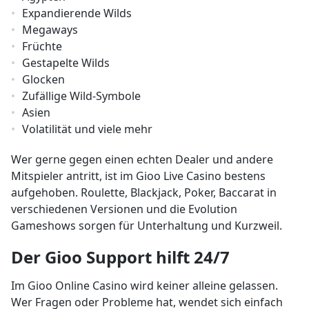
Expandierende Wilds
Megaways
Früchte
Gestapelte Wilds
Glocken
Zufällige Wild-Symbole
Asien
Volatilität und viele mehr
Wer gerne gegen einen echten Dealer und andere
Mitspieler antritt, ist im Gioo Live Casino bestens
aufgehoben. Roulette, Blackjack, Poker, Baccarat in
verschiedenen Versionen und die Evolution
Gameshows sorgen für Unterhaltung und Kurzweil.
Der Gioo Support hilft 24/7
Im Gioo Online Casino wird keiner alleine gelassen.
Wer Fragen oder Probleme hat, wendet sich einfach