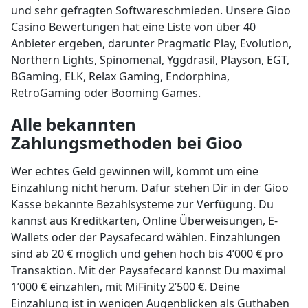
und sehr gefragten Softwareschmieden. Unsere Gioo
Casino Bewertungen hat eine Liste von über 40
Anbieter ergeben, darunter Pragmatic Play, Evolution,
Northern Lights, Spinomenal, Yggdrasil, Playson, EGT,
BGaming, ELK, Relax Gaming, Endorphina,
RetroGaming oder Booming Games.
Alle bekannten
Zahlungsmethoden bei Gioo
Wer echtes Geld gewinnen will, kommt um eine
Einzahlung nicht herum. Dafür stehen Dir in der Gioo
Kasse bekannte Bezahlsysteme zur Verfügung. Du
kannst aus Kreditkarten, Online Überweisungen, E-
Wallets oder der Paysafecard wählen. Einzahlungen
sind ab 20 € möglich und gehen hoch bis 4’000 € pro
Transaktion. Mit der Paysafecard kannst Du maximal
1’000 € einzahlen, mit MiFinity 2’500 €. Deine
Einzahlung ist in wenigen Augenblicken als Guthaben