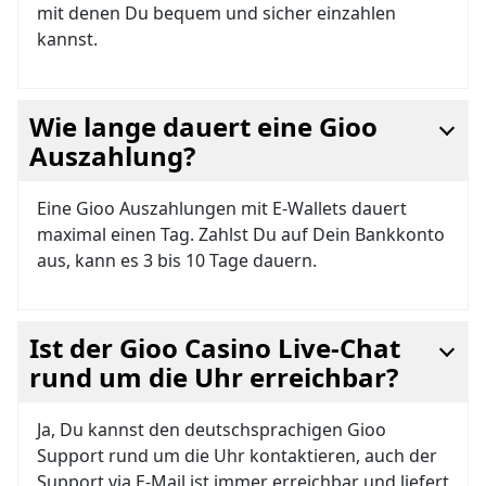
mit denen Du bequem und sicher einzahlen
kannst.
Wie lange dauert eine Gioo
Auszahlung?
Eine Gioo Auszahlungen mit E-Wallets dauert
maximal einen Tag. Zahlst Du auf Dein Bankkonto
aus, kann es 3 bis 10 Tage dauern.
Ist der Gioo Casino Live-Chat
rund um die Uhr erreichbar?
Ja, Du kannst den deutschsprachigen Gioo
Support rund um die Uhr kontaktieren, auch der
Support via E-Mail ist immer erreichbar und liefert