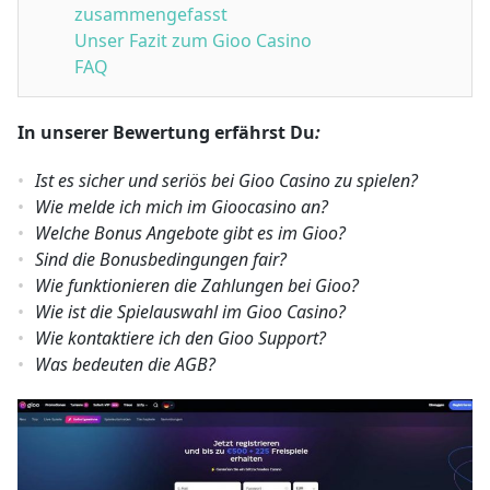
zusammengefasst
Unser Fazit zum Gioo Casino
FAQ
In unserer Bewertung erfährst Du
:
Ist es sicher und seriös bei Gioo Casino zu spielen?
Wie melde ich mich im Gioocasino an?
Welche Bonus Angebote gibt es im Gioo?
Sind die Bonusbedingungen fair?
Wie funktionieren die Zahlungen bei Gioo?
Wie ist die Spielauswahl im Gioo Casino?
Wie kontaktiere ich den Gioo Support?
Was bedeuten die AGB?