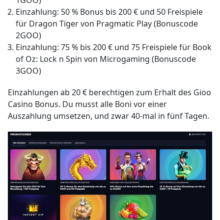
1GOO)
Einzahlung: 50 % Bonus bis 200 € und 50 Freispiele
für Dragon Tiger von Pragmatic Play (Bonuscode
2GOO)
Einzahlung: 75 % bis 200 € und 75 Freispiele für Book
of Oz: Lock n Spin von Microgaming (Bonuscode
3GOO)
Einzahlungen ab 20 € berechtigen zum Erhalt des Gioo
Casino Bonus. Du musst alle Boni vor einer
Auszahlung umsetzen, und zwar 40-mal in fünf Tagen.