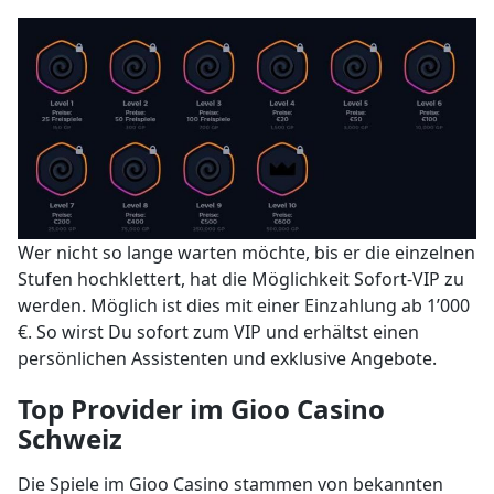
Wer nicht so lange warten möchte, bis er die einzelnen
Stufen hochklettert, hat die Möglichkeit Sofort-VIP zu
werden. Möglich ist dies mit einer Einzahlung ab 1’000
€. So wirst Du sofort zum VIP und erhältst einen
persönlichen Assistenten und exklusive Angebote.
Top Provider im Gioo Casino
Schweiz
Die Spiele im Gioo Casino stammen von bekannten