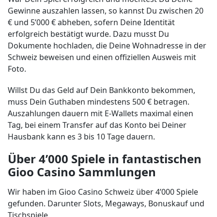
Gewinne auszahlen lassen, so kannst Du zwischen 20
€ und 5’000 € abheben, sofern Deine Identität
erfolgreich bestätigt wurde. Dazu musst Du
Dokumente hochladen, die Deine Wohnadresse in der
Schweiz beweisen und einen offiziellen Ausweis mit
Foto.
Willst Du das Geld auf Dein Bankkonto bekommen,
muss Dein Guthaben mindestens 500 € betragen.
Auszahlungen dauern mit E-Wallets maximal einen
Tag, bei einem Transfer auf das Konto bei Deiner
Hausbank kann es 3 bis 10 Tage dauern.
Über 4’000 Spiele in fantastischen
Gioo Casino Sammlungen
Wir haben im Gioo Casino Schweiz über 4’000 Spiele
gefunden. Darunter Slots, Megaways, Bonuskauf und
Tischspiele.