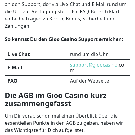
an den Support, der via Live-Chat und E-Mail rund um
die Uhr zur Verfügung steht. Ein FAQ-Bereich klärt
einfache Fragen zu Konto, Bonus, Sicherheit und
Zahlungen.
So kannst Du den Gioo Casino Support erreichen:
Live Chat
rund um die Uhr
support@gioocasino
.co
E-Mail
m
FAQ
Auf der Webseite
Die AGB im Gioo Casino kurz
zusammengefasst
Um Dir vorab schon mal einen Überblick über die
essentiellen Punkte in den AGB zu geben, haben wir
das Wichtigste für Dich aufgelistet.