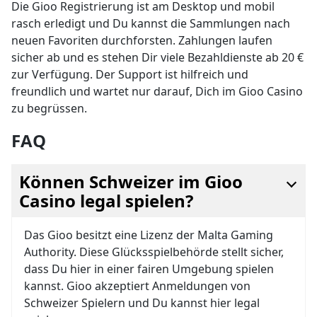
Die Gioo Registrierung ist am Desktop und mobil
rasch erledigt und Du kannst die Sammlungen nach
neuen Favoriten durchforsten. Zahlungen laufen
sicher ab und es stehen Dir viele Bezahldienste ab 20 €
zur Verfügung. Der Support ist hilfreich und
freundlich und wartet nur darauf, Dich im Gioo Casino
zu begrüssen.
FAQ
Können Schweizer im Gioo
Casino legal spielen?
Das Gioo besitzt eine Lizenz der Malta Gaming
Authority. Diese Glücksspielbehörde stellt sicher,
dass Du hier in einer fairen Umgebung spielen
kannst. Gioo akzeptiert Anmeldungen von
Schweizer Spielern und Du kannst hier legal