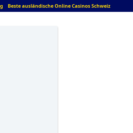
ng
Beste ausländische Online Casinos Schweiz