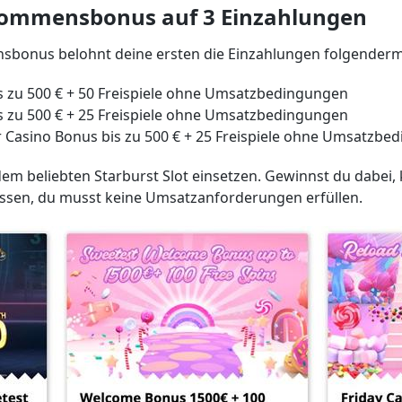
kommensbonus auf 3 Einzahlungen
sbonus belohnt deine ersten die Einzahlungen folgender
s zu 500 € + 50 Freispiele ohne Umsatzbedingungen
s zu 500 € + 25 Freispiele ohne Umsatzbedingungen
r Casino Bonus bis zu 500 € + 25 Freispiele ohne Umsatzb
dem beliebten Starburst Slot einsetzen. Gewinnst du dabei, 
assen, du musst keine Umsatzanforderungen erfüllen.