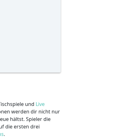
 Tischspiele und
Live
onen werden dir nicht nur
e hältst. Spieler die
f die ersten drei
ns
.