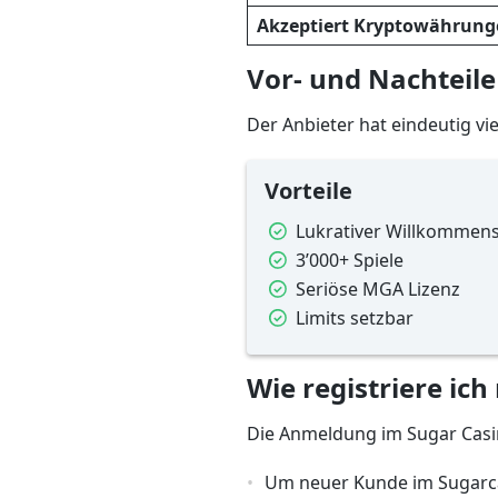
Akzeptiert Kryptowährung
Vor- und Nachteile
Der Anbieter hat eindeutig vi
Vorteile
Lukrativer Willkommen
3’000+ Spiele
Seriöse MGA Lizenz
Limits setzbar
Wie registriere ic
Die Anmeldung im Sugar Casino
Um neuer Kunde im Sugarcas