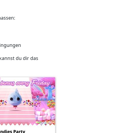
massen:
edingungen
kannst du dir das