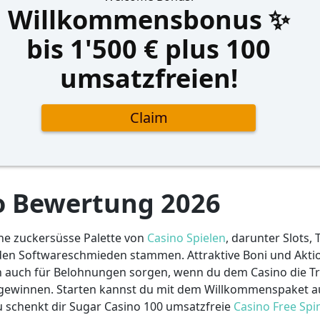
Willkommensbonus ✨
bis 1'500 € plus 100
umsatzfreien!
Claim
o Bewertung 2026
ine zuckersüsse Palette von
Casino Spielen
, darunter Slots,
nden Softwareschmieden stammen. Attraktive Boni und Akti
n auch für Belohnungen sorgen, wenn du dem Casino die Treu
 gewinnen. Starten kannst du mit dem Willkommenspaket au
u schenkt dir Sugar Casino 100 umsatzfreie
Casino Free Spi