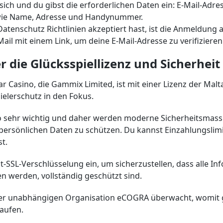
ich und du gibst die erforderlichen Daten ein: E-Mail-Adre
 wie Name, Adresse und Handynummer.
atenschutz Richtlinien akzeptiert hast, ist die Anmeldung
l mit einem Link, um deine E-Mail-Adresse zu verifizieren
 die Glücksspiellizenz und Sicherheit
 Casino, die Gammix Limited, ist mit einer Lizenz der Mal
ielerschutz in den Fokus.
ino sehr wichtig und daher werden moderne Sicherheitsma
persönlichen Daten zu schützen. Du kannst Einzahlungslimi
st.
it-SSL-Verschlüsselung ein, um sicherzustellen, dass alle I
n werden, vollständig geschützt sind.
der unabhängigen Organisation eCOGRA überwacht, womit g
blaufen.