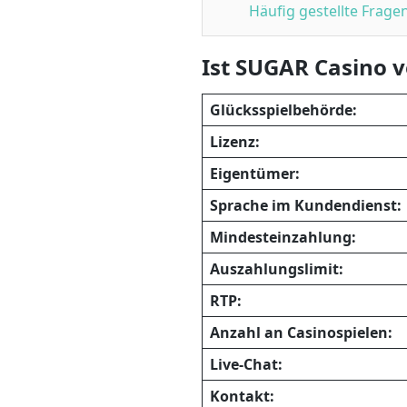
Häufig gestellte Frag
Ist SUGAR Casino 
Glücksspielbehörde:
Lizenz:
Eigentümer:
Sprache im Kundendienst:
Mindesteinzahlung:
Auszahlungslimit:
RTP:
Anzahl an Casinospielen:
Live-Chat:
Kontakt: