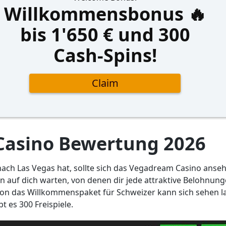
Willkommensbonus 🔥
bis 1'650 € und 300
Cash-Spins!
Claim
asino Bewertung 2026
 nach Las Vegas hat, sollte sich das Vegadream Casino ans
 auf dich warten, von denen dir jede attraktive Belohnun
hon das Willkommenspaket für Schweizer kann sich sehen las
t es 300 Freispiele.