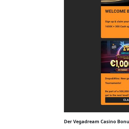
Der Vegadream Casino Bonus