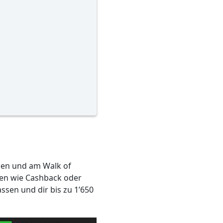
ehen und am Walk of
gen wie Cashback oder
sen und dir bis zu 1’650